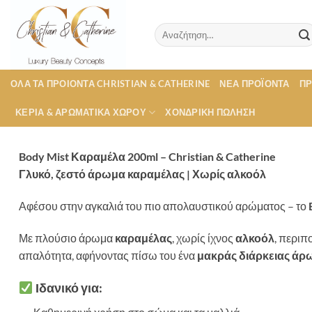
Μετάβαση
στο
Αναζήτηση
περιεχόμενο
για:
ΟΛΑ ΤΑ ΠΡΟΙΟΝΤΑ CHRISTIAN & CATHERINE
ΝΕΑ ΠΡΟΪΟΝΤΑ
Π
ΚΕΡΙΑ & ΑΡΩΜΑΤΙΚΑ ΧΩΡΟΥ
ΧΟΝΔΡΙΚΉ ΠΏΛΗΣΗ
Body Mist Καραμέλα 200ml – Christian & Catherine
Γλυκό, ζεστό άρωμα καραμέλας | Χωρίς αλκοόλ
Αφέσου στην αγκαλιά του πιο απολαυστικού αρώματος – το
Με πλούσιο άρωμα
καραμέλας
, χωρίς ίχνος
αλκοόλ
, περιπ
απαλότητα, αφήνοντας πίσω του ένα
μακράς διάρκειας άρ
Ιδανικό για: