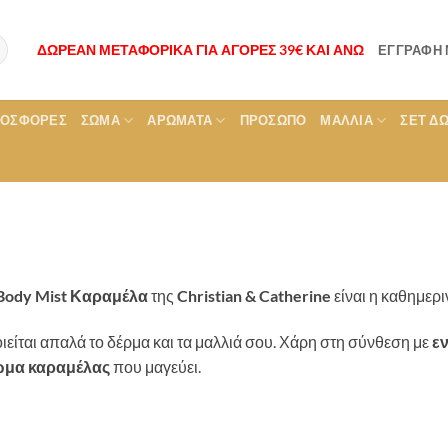
ΔΩΡΕΑΝ ΜΕΤΑΦΟΡΙΚΑ ΓΙΑ ΑΓΟΡΕΣ 39€ ΚΑΙ ΑΝΩ
ΕΓΓΡΑΦΉ
ΡΟΣΦΟΡΕΣ
ΣΏΜΑ
ΑΡΏΜΑΤΑ
ΠΡΌΣΩΠΟ
ΜΑΛΛΙΆ
ΣΕΤ Δ
Body Mist Καραμέλα
της
Christian & Catherine
είναι η καθημερι
οιείται απαλά το δέρμα και τα μαλλιά σου. Χάρη στη σύνθεση με
ε
ωμα καραμέλας
που μαγεύει.