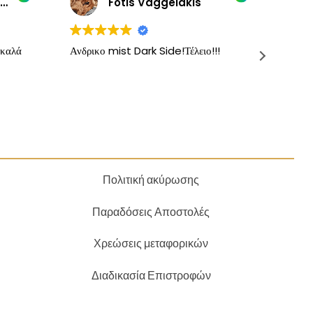
AGORASTOS STAYROS
Fotis Vaggelakis
 καλά
Ανδρικο mist Dark Side!Τέλειο!!!
Τα κα
δοκιμά
Προτε
προσ
Πολιτική ακύρωσης
Παραδόσεις Αποστολές
Χρεώσεις μεταφορικών
Διαδικασία Επιστροφών