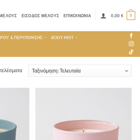
0
 ΜΈΛΟΥΣ
ΕΊΣΟΔΟΣ ΜΈΛΟΥΣ
ΕΠΙΚΟΙΝΩΝΊΑ
0,00
€
ΏΡΟΥ & ΠΕΡΙΠΟΊΗΣΗΣ
BODY MIST
Sorted
οτελέσματα
by
latest