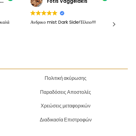
AGORASTOS STAYROS
Fotis Vaggelakis
 καλά
Ανδρικο mist Dark Side!Τέλειο!!!
Τα κα
δοκιμά
Προτε
προσ
Πολιτική ακύρωσης
Παραδόσεις Αποστολές
Χρεώσεις μεταφορικών
Διαδικασία Επιστροφών