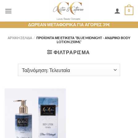
Μετάβαση
0
στο
περιεχόμενο
ΔΩΡΕΑΝ ΜΕΤΑΦΟΡΙΚΑ ΓΙΑ ΑΓΟΡΕΣ 39€
ΑΡΧΙΚΉ ΣΕΛΊΔΑ
/
ΠΡΟΪΌΝΤΑ ΜΕ ΕΤΙΚΈΤΑ “BLUE MIDNIGHT - ΆΝΔΡΙΚΟ BODY
LOTION 250ML”
ΦΙΛΤΡΆΡΙΣΜΑ