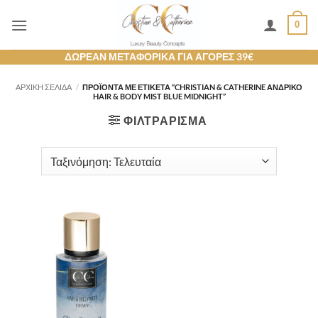
Μετάβαση
0
στο
περιεχόμενο
ΔΩΡΕΑΝ ΜΕΤΑΦΟΡΙΚΑ ΓΙΑ ΑΓΟΡΕΣ 39€
ΑΡΧΙΚΉ ΣΕΛΊΔΑ
/
ΠΡΟΪΌΝΤΑ ΜΕ ΕΤΙΚΈΤΑ “CHRISTIAN & CATHERINE ΑΝΔΡΙΚΌ
HAIR & BODY MIST BLUE MIDNIGHT”
ΦΙΛΤΡΆΡΙΣΜΑ