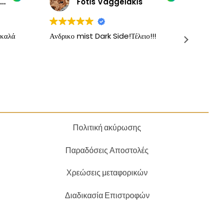
AGORASTOS STAYROS
Fotis Vaggelakis
 καλά
Ανδρικο mist Dark Side!Τέλειο!!!
Τα κα
δοκιμά
Προτε
προσ
Πολιτική ακύρωσης
Παραδόσεις Αποστολές
Χρεώσεις μεταφορικών
Διαδικασία Επιστροφών