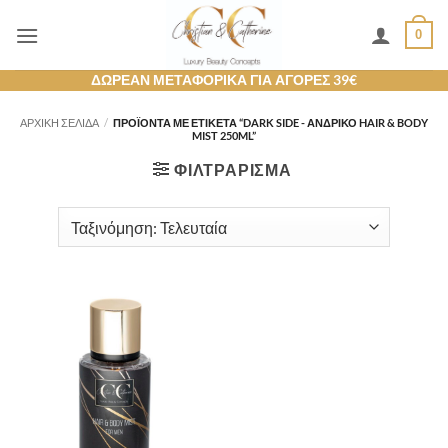
Μετάβαση
0
στο
περιεχόμενο
ΔΩΡΕΑΝ ΜΕΤΑΦΟΡΙΚΑ ΓΙΑ ΑΓΟΡΕΣ 39€
ΑΡΧΙΚΉ ΣΕΛΊΔΑ
/
ΠΡΟΪΌΝΤΑ ΜΕ ΕΤΙΚΈΤΑ “DARK SIDE - ΑΝΔΡΙΚΌ HAIR & BODY
MIST 250ML”
ΦΙΛΤΡΆΡΙΣΜΑ