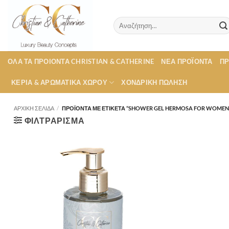
Μετάβαση
στο
Αναζήτηση
περιεχόμενο
για:
ΟΛΑ ΤΑ ΠΡΟΙΟΝΤΑ CHRISTIAN & CATHERINE
ΝΕΑ ΠΡΟΪΟΝΤΑ
Π
ΚΕΡΙΑ & ΑΡΩΜΑΤΙΚΑ ΧΩΡΟΥ
ΧΟΝΔΡΙΚΉ ΠΏΛΗΣΗ
ΑΡΧΙΚΉ ΣΕΛΊΔΑ
/
ΠΡΟΪΌΝΤΑ ΜΕ ΕΤΙΚΈΤΑ “SHOWER GEL HERMOSA FOR WOMEN
ΦΙΛΤΡΆΡΙΣΜΑ