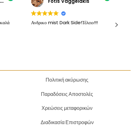
AGORASTOS STAYROS
Fotis Vaggelakis
 καλά
Ανδρικο mist Dark Side!Τέλειο!!!
Τα κα
δοκιμά
Προτε
προσ
Πολιτική ακύρωσης
Παραδόσεις Αποστολές
Χρεώσεις μεταφορικών
Διαδικασία Επιστροφών