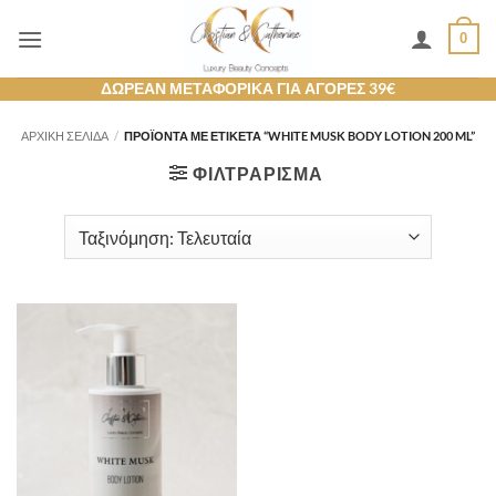
Μετάβαση
0
στο
περιεχόμενο
ΔΩΡΕΑΝ ΜΕΤΑΦΟΡΙΚΑ ΓΙΑ ΑΓΟΡΕΣ 39€
ΑΡΧΙΚΉ ΣΕΛΊΔΑ
/
ΠΡΟΪΌΝΤΑ ΜΕ ΕΤΙΚΈΤΑ “WHITE MUSK BODY LOTION 200 ML”
ΦΙΛΤΡΆΡΙΣΜΑ