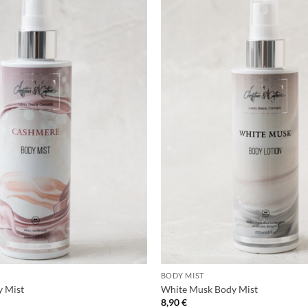
+
BODY MIST
 Mist
White Musk Body Mist
8,90
€