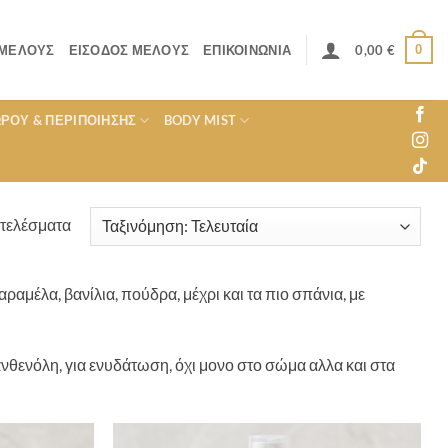
0
 ΜΈΛΟΥΣ
ΕΊΣΟΔΟΣ ΜΈΛΟΥΣ
ΕΠΙΚΟΙΝΩΝΊΑ
0,00
€
ΏΡΟΥ & ΠΕΡΙΠΟΊΗΣΗΣ
BODY MIST
Sorted
οτελέσματα
by
latest
αμέλα, βανίλια, πούδρα, μέχρι και τα πιο σπάνια, με
ανθενόλη, για ενυδάτωση, όχι μονο στο σώμα αλλα και στα