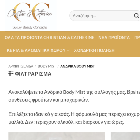
Μετάβαση
στο
Αναζήτηση
περιεχόμενο
για:
ΟΛΑ ΤΑ ΠΡΟΙΟΝΤΑ CHRISTIAN & CATHERINE
ΝΕΑ ΠΡΟΪΟΝΤΑ
Π
ΚΕΡΙΑ & ΑΡΩΜΑΤΙΚΑ ΧΩΡΟΥ
ΧΟΝΔΡΙΚΉ ΠΏΛΗΣΗ
ΑΡΧΙΚΉ ΣΕΛΊΔΑ
/
BODY MIST
/
ΑΝΔΡΙΚΆ BODY MIST
ΦΙΛΤΡΆΡΙΣΜΑ
Ανακαλύψετε τα Ανδρικά Body Mist της συλλογής μας. Βρείτε 
συνθέσεις φρούτων και μπαχαρικών.
Επιλέξτε το ιδανικό για εσάς. Η φόρμουλά μας περιέχει ισχ
μαλλιά. Δεν περιέχουν αλκοόλ, και διαρκούν για ώρες.