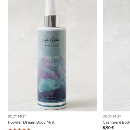
+
+
BODY MIST
BODY MIST
Powder Dream Body Mist
Cashmere Body
8,90
€