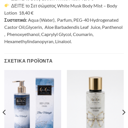
ΔΕΙΤΕ το Σετ σώματος
White Musk Body Mist – Body
Lotion
18,40
€
Συστατικά:
Aqua (Water), Parfum, PEG-40 Hydrogenated
Castor Oil,Glycerin, Aloe Barbadendis Leaf Juice, Panthenol
, Phenoxyethanol, Caprylyl Glycol, Coumarin,
Hexamethylindanopyran, Linalool.
ΣΧΕΤΙΚΆ ΠΡΟΪΌΝΤΑ