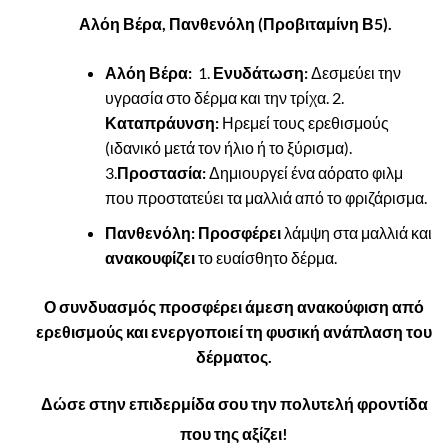
Αλόη Βέρα, Πανθενόλη (Προβιταμίνη Β5).
Αλόη Βέρα:
1.
Ενυδάτωση:
Δεσμεύει την
υγρασία στο δέρμα και την τρίχα. 2.
Καταπράυνση:
Ηρεμεί τους ερεθισμούς
(ιδανικό μετά τον ήλιο ή το ξύρισμα).
3.
Προστασία:
Δημιουργεί ένα αόρατο φιλμ
που προστατεύει τα μαλλιά από το φριζάρισμα.
Πανθενόλη:
Προσφέρει
λάμψη στα μαλλιά και
ανακουφίζει
το ευαίσθητο δέρμα.
Ο συνδυασμός προσφέρει άμεση ανακούφιση από
ερεθισμούς και ενεργοποιεί τη φυσική ανάπλαση του
δέρματος.
Δώσε στην επιδερμίδα σου την πολυτελή φροντίδα
που της αξίζει!