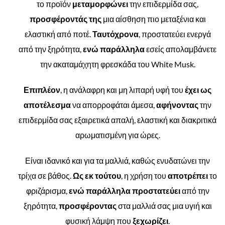
το προϊόν
μεταμορφώνει
την επιδερμίδα σας,
προσφέροντάς της
μια αίσθηση πιο μεταξένια και
ελαστική από ποτέ.
Ταυτόχρονα
, προστατεύει ενεργά
από την ξηρότητα,
ενώ παράλληλα
εσείς απολαμβάνετε
την ακαταμάχητη φρεσκάδα του White Musk.
Επιπλέον
, η ανάλαφρη και μη λιπαρή υφή του
έχει ως
αποτέλεσμα
να απορροφάται άμεσα,
αφήνοντας
την
επιδερμίδα σας εξαιρετικά απαλή, ελαστική και διακριτικά
αρωματισμένη για ώρες.
Είναι ιδανικό και για τα μαλλιά, καθώς ενυδατώνει την
τρίχα σε βάθος.
Ως εκ τούτου
, η χρήση του
αποτρέπει
το
φριζάρισμα,
ενώ παράλληλα προστατεύει
από την
ξηρότητα,
προσφέροντας
στα μαλλιά σας μια υγιή και
φυσική λάμψη που
ξεχωρίζει
.