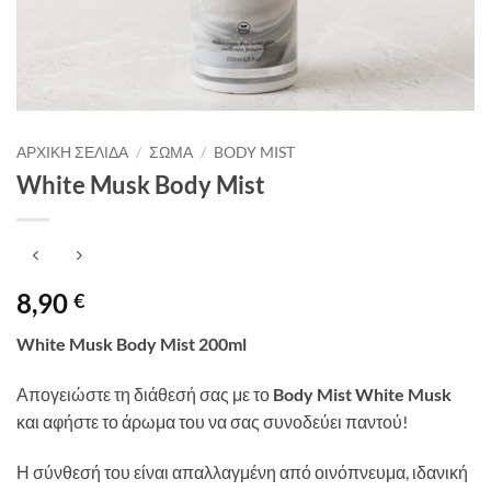
ΑΡΧΙΚΉ ΣΕΛΊΔΑ
/
ΣΏΜΑ
/
BODY MIST
White Musk Body Mist
8,90
€
White Musk Body Mist 200ml
Απογειώστε τη διάθεσή σας με το
Body Mist White Musk
και αφήστε το άρωμα
του να σας συνοδεύει παντού!
Η σύνθεσή του είναι απαλλαγμένη από οινόπνευμα, ιδανική