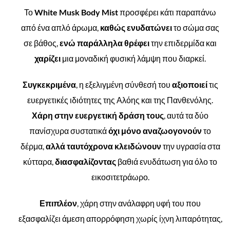
Το
White Musk Body Mist
προσφέρει κάτι παραπάνω
από ένα απλό άρωμα,
καθώς ενυδατώνει
το σώμα σας
σε βάθος,
ενώ παράλληλα θρέφει
την επιδερμίδα και
χαρίζει
μια μοναδική φυσική λάμψη που διαρκεί.
Συγκεκριμένα
, η εξελιγμένη σύνθεσή του
αξιοποιεί
τις
ευεργετικές ιδιότητες της Αλόης και της Πανθενόλης.
Χάρη στην ευεργετική δράση τους
, αυτά τα δύο
πανίσχυρα συστατικά
όχι μόνο αναζωογονούν
το
δέρμα,
αλλά ταυτόχρονα κλειδώνουν
την υγρασία στα
κύτταρα,
διασφαλίζοντας
βαθιά ενυδάτωση για όλο το
εικοσιτετράωρο.
Επιπλέον
, χάρη στην ανάλαφρη υφή του που
εξασφαλίζει άμεση απορρόφηση χωρίς ίχνη λιπαρότητας,