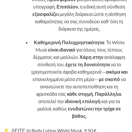
υπογραφή.
Επιπλέον
, η ειδική αυτή σύνθεση
εξασφαλίζει
μεγάλη διάρκεια ώστε η αίσθηση
καθαριότητας να σας συνοδεύει καθ’ όλη τη
διάρκεια της ημέρας.
Καθημερινή Πολυχρηστικότητα:
Το White
Musk
είναι ιδανικό
για όλους τους τύπους
δέρματος και μαλλιών.
Χάρη στην
ανάλαφρη
σύνθεσή του,
έχετε τη δυνατότητα
να το
χρησιμοποιείτε άφοβα καθημερινά —
ακόμα και
επανειλημμένα μέσα στη μέρα—
με σκοπό
να
ανανεώνετε την αυτοπεποίθηση και τη
φρεσκάδα σας
κάθε στιγμή
.
Παράλληλα
,
αποτελεί την
ιδανική επιλογή
και για τα
μαλλιά, καθώς
ενυδατώνει την τρίχα σε
βάθος
.
ΔΕΙΤΕ το
Body Lotion White Musk
9,50
€