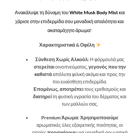
Ανακάλυψε τη δύναμη του
White Musk Body Mist
και
χάρισε στην επιδερμίδα σου μοναδική απαλότητα και
ακαταμάχητο άρωμα!
Χαρακτηριστικά & Οφέλη
Σύνθεση Χωρίς Αλκοόλ:
Η φόρμουλά μας
στερείται
οινοπνεύματος,
γεγονός που την
καθιστά
απόλυτα φιλική ακόμα και προς την
πιο ευαίσθητη επιδερμίδα.
Επομένως,
αποτρέπει
τους ερεθισμούς και
διατηρεί
τη φυσική υγρασία του δέρματος και
των μαλλιών σας.
Premium Άρωμα:
Χρησιμοποιούμε
αρωματικές ύλες εξαιρετικής ποιότητας, οι
οποίες
προσφέρουν
μια μοναδική αρωματική