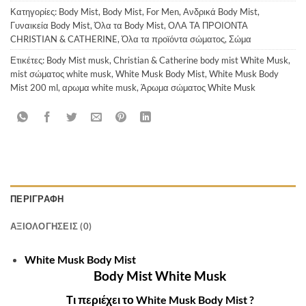
Κατηγορίες:
Body Mist
,
Body Mist
,
For Men
,
Ανδρικά Body Mist
,
Γυναικεία Body Mist
,
Όλα τα Body Mist
,
ΟΛΑ ΤΑ ΠΡΟΙΟΝΤΑ
CHRISTIAN & CATHERINE
,
Όλα τα προϊόντα σώματος
,
Σώμα
Ετικέτες:
Body Mist musk
,
Christian & Catherine body mist White Musk
,
mist σώματος white musk
,
White Musk Body Mist
,
White Musk Body
Mist 200 ml
,
αρωμα white musk
,
Άρωμα σώματος White Musk
ΠΕΡΙΓΡΑΦΉ
ΑΞΙΟΛΟΓΉΣΕΙΣ (0)
White Musk Body Mist
Body Mist
White Musk
Τι περιέχει το
White Musk Body Mist
?