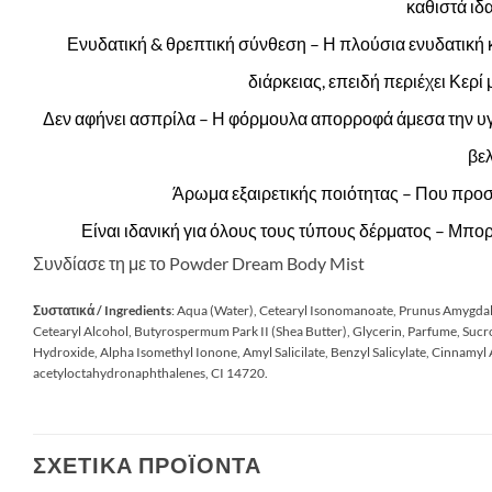
καθιστά ιδ
Ενυδατική & θρεπτική σύνθεση – Η πλούσια ενυδατική 
διάρκειας, επειδή περιέχει Κερί 
Δεν αφήνει ασπρίλα – Η φόρμουλα απορροφά άμεσα την υγρα
βελ
Άρωμα εξαιρετικής ποιότητας – Που προσ
Είναι ιδανική για όλους τους τύπους δέρματος – Μπορ
Συνδίασε τη με το
Powder Dream Body Mist
Συστατικά / Ingredients
: Aqua (Water), Cetearyl Isonomanoate, Prunus Amygdalus
Cetearyl Alcohol, Butyrospermum Park II (Shea Butter), Glycerin, Parfume, Sucro
Hydroxide, Alpha Isomethyl Ionone, Amyl Salicilate, Benzyl Salicylate, Cinnamyl
acetyloctahydronaphthalenes, CI 14720.
ΣΧΕΤΙΚΆ ΠΡΟΪΌΝΤΑ