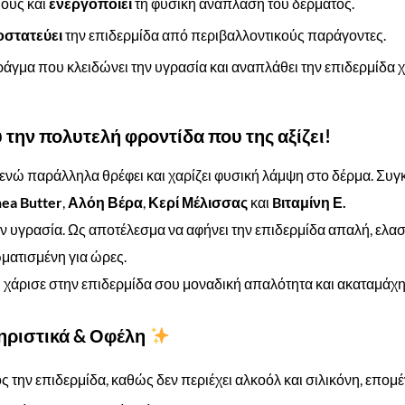
ούς και
ενεργοποιεί
τη φυσική ανάπλαση του δέρματος.
στατεύει
την επιδερμίδα από περιβαλλοντικούς παράγοντες.
άγμα που κλειδώνει την υγρασία και αναπλάθει την επιδερμίδα 
την πολυτελή φροντίδα που της αξίζει!
ενώ παράλληλα θρέφει και χαρίζει φυσική λάμψη στο δέρμα. Συγκ
ea
Butter
,
Αλόη Βέρα
,
Κερί Μέλισσας
και
Bιταμίνη Ε.
υγρασία. Ως αποτέλεσμα να αφήνει την επιδερμίδα απαλή, ελαστ
ματισμένη για ώρες.
ι χάρισε στην επιδερμίδα σου μοναδική απαλότητα και ακαταμάχ
ηριστικά & Οφέλη
ς την επιδερμίδα, καθώς δεν περιέχει αλκοόλ και σιλικόνη, επομ