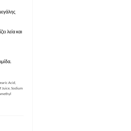
μεγάλης
ει λεία και
ρμίδα.
earic Acid,
f Juice, Sodium
ramethyl