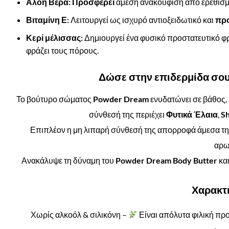
Αλόη Βέρα:
Προσφέρει
άμεση ανακούφιση από ερεθισμ
Βιταμίνη Ε:
Λειτουργεί ως ισχυρό αντιοξειδωτικό και
προ
Κερί μέλισσας:
Δημιουργεί ένα φυσικό προστατευτικό φρ
φράζει τους πόρους.
Δώσε στην επιδερμίδα σου 
Το βούτυρο σώματος
Powder Dream
ενυδατώνει σε βάθος, 
σύνθεσή της περιέχει
Φυτικά Έλαια
,
Sh
Επιπλέον η μη λιπαρή σύνθεσή της απορροφά άμεσα την 
αρω
Ανακάλυψε τη δύναμη του
Powder Dream Body Butter
κα
Χαρακτ
Χωρίς αλκοόλ & σιλικόνη –
Είναι απόλυτα φιλική προ