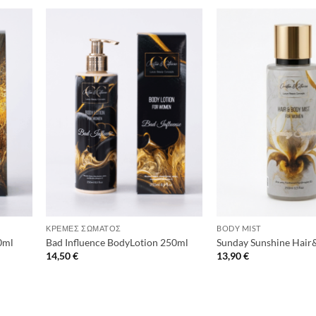
+
+
ΚΡΈΜΕΣ ΣΏΜΑΤΟΣ
BODY MIST
0ml
Bad Influence BodyLotion 250ml
Sunday Sunshine Hair
14,50
€
13,90
€