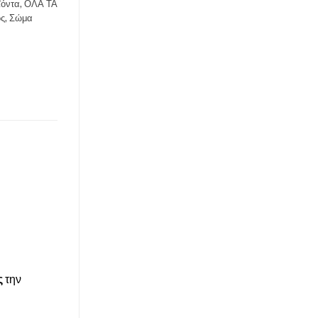
ϊόντα
,
ΟΛΑ ΤΑ
ς
,
Σώμα
ς
την