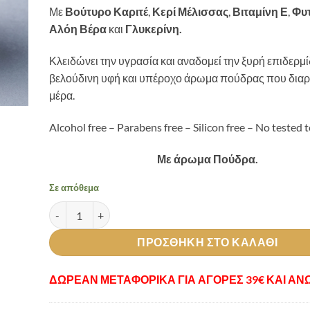
Με
Βούτυρο Καριτέ
,
Κερί Μέλισσας
,
Βιταμίνη Ε
,
Φυτ
Αλόη Βέρα
και
Γλυκερίνη.
Κλειδώνει την υγρασία και αναδομεί την ξυρή επιδερμί
βελούδινη υφή και υπέροχο άρωμα πούδρας που διαρ
μέρα.
Alcohol free – Parabens free – Silicon free – No tested t
Με άρωμα Πούδρα.
Σε απόθεμα
Body Butter Powder Dream ποσότητα
ΠΡΟΣΘΉΚΗ ΣΤΟ ΚΑΛΆΘΙ
ΔΩΡΕΑΝ ΜΕΤΑΦΟΡΙΚΑ ΓΙΑ ΑΓΟΡΕΣ 39€ ΚΑΙ ΑΝ