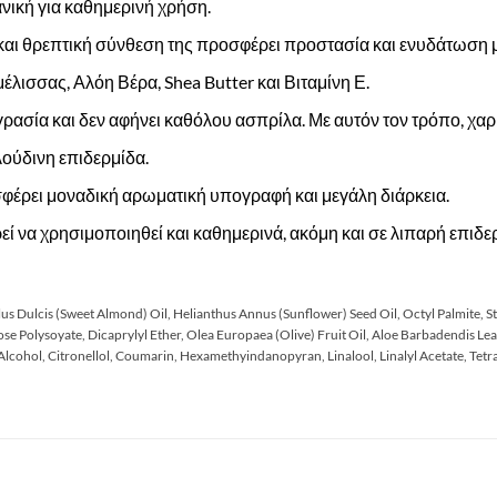
ανική για καθημερινή χρήση.
και θρεπτική σύνθεση της προσφέρει προστασία και ενυδάτωση 
μέλισσας, Αλόη Βέρα, Shea Butter και Βιταμίνη Ε.
σία και δεν αφήνει καθόλου ασπρίλα. Με αυτόν τον τρόπο, χαρίζ
ούδινη επιδερμίδα.
φέρει μοναδική αρωματική υπογραφή και μεγάλη διάρκεια.
εί να χρησιμοποιηθεί και καθημερινά, ακόμη και σε λιπαρή επιδε
 Dulcis (Sweet Almond) Oil, Helianthus Annus (Sunflower) Seed Oil, Octyl Palmite, St
se Polysoyate, Dicaprylyl Ether, Olea Europaea (Olive) Fruit Oil, Aloe Barbadendis Lea
 Alcohol, Citronellol, Coumarin, Hexamethyindanopyran, Linalool, Linalyl Acetate, Tet