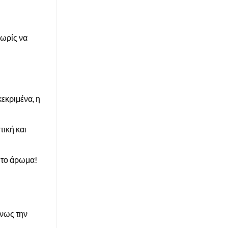
χωρίς να
εκριμένα, η
ική και
ητο άρωμα!
ένως την