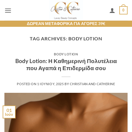
Μετάβαση
0
στο
περιεχόμενο
ΔΩΡΕΑΝ ΜΕΤΑΦΟΡΙΚΑ ΓΙΑ ΑΓΟΡΕΣ 39€
TAG ARCHIVES:
BODY LOTION
BODY LOTION
Body Lotion: Η Καθημερινή Πολυτέλεια
που Αγαπά η Επιδερμίδα σου
POSTED ON
1 ΙΟΥΝΊΟΥ, 2025
BY
CHRISTIAN AND CATHERINE
01
Ιούν