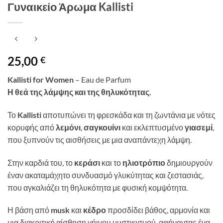
Γυναικείο Άρωμα Kallisti
25,00
€
Kallisti for Women
– Eau de Parfum
Η θεά της λάμψης και της θηλυκότητας.
Το
Kallisti
αποτυπώνει τη φρεσκάδα και τη ζωντάνια με νότες
κορυφής από
λεμόνι
,
σαγκουίνι
και εκλεπτυσμένο
γιασεμί
,
που ξυπνούν τις αισθήσεις με μια αναπάντεχη λάμψη.
Στην καρδιά του, το
κεράσι
και το
ηλιοτρόπιο
δημιουργούν
έναν ακαταμάχητο συνδυασμό γλυκύτητας και ζεστασιάς,
που αγκαλιάζει τη θηλυκότητα με φυσική κομψότητα.
Η βάση από
musk
και
κέδρο
προσδίδει βάθος, αρμονία και
μια διακριτική αίσθηση γήινου μυστικισμού, αφήνοντας ένα