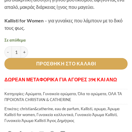
απαλό, μακράς διάρκειας ίχνος που μαγεύει.
Kallisti for Women
– για γυναίκες που λάμπουν με το δικό
τους φως.
Σε απόθεμα
Γυναικείο Άρωμα Kallisti ποσότητα
ΠΡΟΣΘΉΚΗ ΣΤΟ ΚΑΛΆΘΙ
ΔΩΡΕΑΝ ΜΕΤΑΦΟΡΙΚΑ ΓΙΑ ΑΓΟΡΕΣ 39€ ΚΑΙ ΑΝΩ
Κατηγορίες:
Αρώματα
,
Γυναικεία αρώματα
,
Όλα τα αρώματα
,
ΟΛΑ ΤΑ
ΠΡΟΙΟΝΤΑ CHRISTIAN & CATHERINE
Ετικέτες:
christian&catherine
,
eau de parfum
,
Kallisti
,
αρωμα
,
Άρωμα
Kallisti for women
,
Γυναικεία καλλυντικά
,
Γυναικείο Άρωμα Kallisti
,
Γυναικείο Άρωμα Kallisti Άγιος Δημήτριος