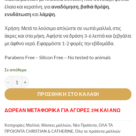
έλαια και κερατίνη, για
αναδόμηση
,
βαθιά θρέψη
,
ενυδάτωση
και
λάμψη
.
Χρήση: Μετά το λούσιμο απλώστε σε νωπά μαλλιά, στις
άκρες και στα μήκη. Αφήστε να δράση 3-6 λεπτά και ξεβγάλτε
με άφθνο νερό. Εφαρμόστε 1-2 φορές την εβδομάδα.
Parabens Free – Silicon Free – No tested to animals
Σε απόθεμα
Golden Keratin Hair Mask ποσότητα
ΠΡΟΣΘΉΚΗ ΣΤΟ ΚΑΛΆΘΙ
ΔΩΡΕΑΝ ΜΕΤΑΦΟΡΙΚΑ ΓΙΑ ΑΓΟΡΕΣ 39€ ΚΑΙ ΑΝΩ
Κατηγορίες:
Μαλλιά
,
Μάσκες μαλλιών
,
Νέα Προϊόντα
,
ΟΛΑ ΤΑ
ΠΡΟΙΟΝΤΑ CHRISTIAN & CATHERINE
,
Όλα τα προϊόντα μαλλιών