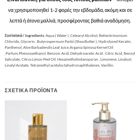
να χρησιμοποιηθεί 1-2 φορές την εβδομάδα, ακόμη και σε
λεπτά ή άτονα μαλλιά, προσφέροντας βαθιά αναδόμηση.
Συστατικά / Ingredients
: Aqua ( Water ), Cetearyl Alcohol, Behentrimonium
Chloride, Glycerin , Butyrospermum Parkii (Shea Butter ), Hydrolyzed Keratin,
Panthenol, Aloe Barbadendis Leaf Juice,Argania Spinosa Kernel Oil
,Parfum,Phenoxyethanol, Benzoic Acid, Dehydroacetic Acid , Citric Acid, Benzyl
Salicylate, Citrus Limon Peel Oil, Hexamethylindanopyran , Limonene, Linalool,
Linalyl Acetate, Tetramethyl acetyloctahydronaphthalenes, Vanillin.
ΣΧΕΤΙΚΆ ΠΡΟΪΌΝΤΑ