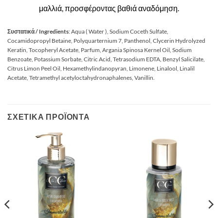
μαλλιά, προσφέροντας βαθιά αναδόμηση.
Συστατικά / Ingredients
: Aqua ( Water ), Sodium Coceth Sulfate,
Cocamidopropyl Betaine, Polyquarternium 7, Panthenol, Clycerin Hydrolyzed
Keratin, Tocopheryl Acetate, Parfum, Argania Spinosa Kernel Oil, Sodium
Benzoate, Potassium Sorbate, Citric Acid, Tetrasodium EDTA, Benzyl Salicilate,
Citrus Limon Peel Oil, Hexamethylindanopyran, Limonene, Linalool, Linalil
Acetate, Tetramethyl acetyloctahydronaphalenes, Vanillin.
ΣΧΕΤΙΚΆ ΠΡΟΪΌΝΤΑ