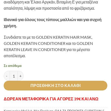
αναδόμηση και Έλαιο Αργκάν, Βιταμίνη Ε για μεταξένια
απαλότητα, λάμψη και προστασία από το φριζάρισμα.
Ιδανικό για όλους τους τύπους μαλλιών και για συχνή
χρήση.
Συνδιάστε το με το GOLDEN KERATIN HAIR MASK,
GOLDEN KERATIN CONDITIONER και το GOLDEN
KERATIN LEAVE IN CONDITIONER για το μέγιστο
αποτέλεσμα.
Σε απόθεμα
Goldnen Keratin Shampoo ποσότητα
ΠΡΟΣΘΉΚΗ ΣΤΟ ΚΑΛΆΘΙ
ΔΩΡΕΑΝ ΜΕΤΑΦΟΡΙΚΑ ΓΙΑ ΑΓΟΡΕΣ 39€ ΚΑΙ ΑΝΩ
Κατηγορίες:
Μαλλιά
,
Νέα Προϊόντα
,
ΟΛΑ ΤΑ ΠΡΟΙΟΝΤΑ CHRISTIAN &