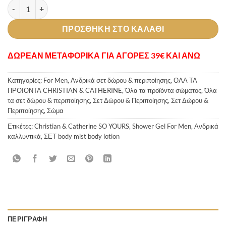
So Yours Men's BodySet ποσότητα
ΠΡΟΣΘΉΚΗ ΣΤΟ ΚΑΛΆΘΙ
ΔΩΡΕΑΝ ΜΕΤΑΦΟΡΙΚΑ ΓΙΑ ΑΓΟΡΕΣ 39€ ΚΑΙ ΑΝΩ
Κατηγορίες:
For Men
,
Ανδρικά σετ δώρου & περιποίησης
,
ΟΛΑ ΤΑ
ΠΡΟΙΟΝΤΑ CHRISTIAN & CATHERINE
,
Όλα τα προϊόντα σώματος
,
Όλα
τα σετ δώρου & περιποίησης
,
Σετ Δώρου & Περιποίησης
,
Σετ Δώρου &
Περιποίησης
,
Σώμα
Ετικέτες:
Christian & Catherine SO YOURS
,
Shower Gel For Men
,
Ανδρικά
καλλυντικά
,
ΣΕΤ body mist body lotion
ΠΕΡΙΓΡΑΦΉ