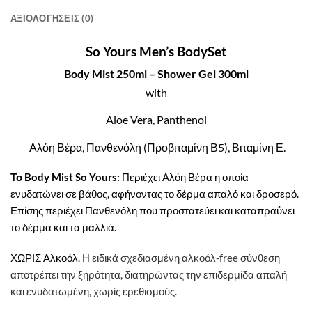
ΑΞΙΟΛΟΓΉΣΕΙΣ (0)
So Yours Men’s BodySet
Body Mist 250ml – Shower Gel 300ml
with
Aloe Vera, Panthenol
Αλόη Βέρα, Πανθενόλη (Προβιταμίνη Β5), Βιταμίνη Ε.
Το Body Mist So Yours:
Περιέχει Αλόη Βέρα η οποία
ενυδατώνει σε βάθος, αφήνοντας το δέρμα απαλό και δροσερό.
Επίσης περιέχει Πανθενόλη που προστατεύει και καταπραΰνει
το δέρμα και τα μαλλιά.
ΧΩΡΙΣ Αλκοόλ.
Η ειδικά σχεδιασμένη αλκοόλ-free σύνθεση
αποτρέπει την ξηρότητα, διατηρώντας την επιδερμίδα απαλή
και ενυδατωμένη, χωρίς ερεθισμούς.