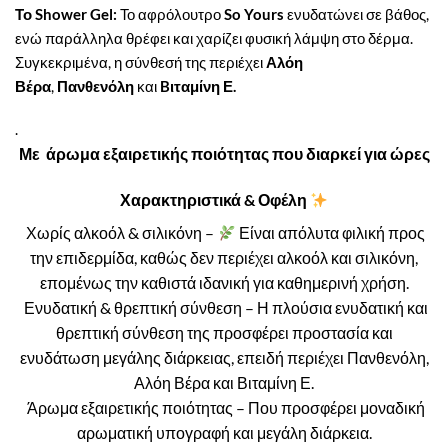
Το Shower Gel:
Το αφρόλουτρο
So Yours
ενυδατώνει σε βάθος,
ενώ παράλληλα θρέφει και χαρίζει φυσική λάμψη στο δέρμα.
Συγκεκριμένα, η σύνθεσή της περιέχει
Αλόη
Βέρα
,
Πανθενόλη
και
Bιταμίνη Ε.
.
Με άρωμα εξαιρετικής ποιότητας που διαρκεί για ώρες
Χαρακτηριστικά & Οφέλη
Χωρίς αλκοόλ & σιλικόνη –
Είναι απόλυτα φιλική προς
την επιδερμίδα, καθώς δεν περιέχει αλκοόλ και σιλικόνη,
επομένως την καθιστά ιδανική για καθημερινή χρήση.
Ενυδατική & θρεπτική σύνθεση – Η πλούσια ενυδατική και
θρεπτική σύνθεση της προσφέρει προστασία και
ενυδάτωση μεγάλης διάρκειας, επειδή περιέχει Πανθενόλη,
Αλόη Βέρα και Βιταμίνη Ε.
Άρωμα εξαιρετικής ποιότητας – Που προσφέρει μοναδική
αρωματική υπογραφή και μεγάλη διάρκεια.