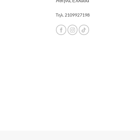
Αθήνα, Ελλάδα
Τηλ.
2109927198