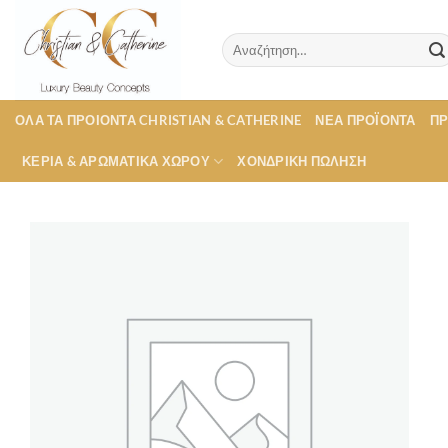
Μετάβαση
στο
Αναζήτηση
περιεχόμενο
για:
ΟΛΑ ΤΑ ΠΡΟΙΟΝΤΑ CHRISTIAN & CATHERINE
ΝΕΑ ΠΡΟΪΟΝΤΑ
Π
ΚΕΡΙΑ & ΑΡΩΜΑΤΙΚΑ ΧΩΡΟΥ
ΧΟΝΔΡΙΚΉ ΠΏΛΗΣΗ