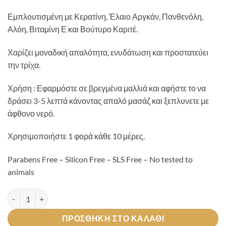
Εμπλουτισμένη με Κερατίνη, Έλαιο Αργκάν, Πανθενόλη,
Αλόη, Βιταμίνη Ε και Βούτυρο Καριτέ.
Χαρίζει μοναδική απαλότητα, ενυδάτωση και προστατεύει
την τρίχα.
Χρήση : Εφαρμόστε σε βρεγμένα μαλλιά και αφήστε το να
δράσει 3-5 λεπτά κάνοντας απαλό μασάζ και ξεπλυνετε με
άφθονο νερό.
Χρησιμοποιήστε 1 φορά κάθε 10 μέρες.
Parabens Free – Silicon Free – SLS Free – No tested to
animals
Silver Shampoo ποσότητα
ΠΡΟΣΘΉΚΗ ΣΤΟ ΚΑΛΆΘΙ