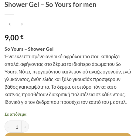
Shower Gel – So Yours for men
9,00
€
So Yours – Shower Gel
Ένα εκλεπτυσμένο ανδρικό αφρόλουτρο που καθαρίζει
απαλά, αφήνοντας στο δέρμα το ιδιαίτερο άρωμα του So
Yours. Νότες περγαμόντου και λεμονιού αναζωογονούν, ενώ
γλυκάνισος, άνθη ελιάς και ξύλο γκουαϊάκ προσφέρουν
βάθος και κομψότητα. Το δέρμα, οι σπόροι τόνκα και ο
καπνός προσθέτουν διακριτική πολυτέλεια σε κάθε ντους.
Ιδανικό για τον άνδρα που προσέχει τον εαυτό του με στυλ.
Σε απόθεμα
Shower Gel - So Yours for men ποσότητα