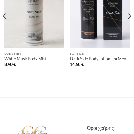
BODY MIST
FOR MEN
White Musk Body Mist
Dark Side BodyLotion ForMen
8,90
€
14,50
€
Όροι χρήσης