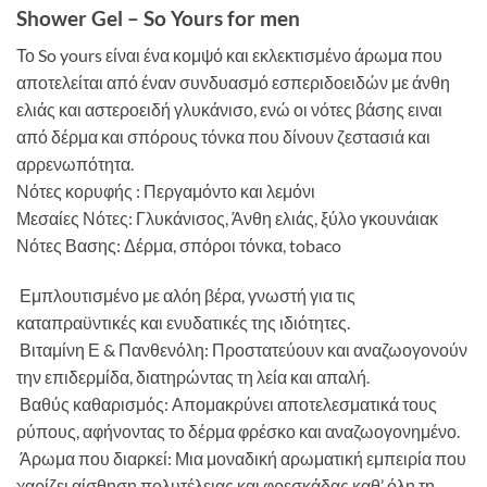
Shower Gel – So Yours for men
Το So yours είναι ένα κομψό και εκλεκτισμένο άρωμα που
αποτελείται από έναν συνδυασμό εσπεριδοειδών με άνθη
ελιάς και αστεροειδή γλυκάνισο, ενώ οι νότες βάσης ειναι
από δέρμα και σπόρους τόνκα που δίνουν ζεστασιά και
αρρενωπότητα.
Νότες κορυφής : Περγαμόντο και λεμόνι
Μεσαίες Νότες: Γλυκάνισος, Άνθη ελιάς, ξύλο γκουνάιακ
Νότες Βασης: Δέρμα, σπόροι τόνκα, tobaco
Εμπλουτισμένο με αλόη βέρα, γνωστή για τις
καταπραϋντικές και ενυδατικές της ιδιότητες.
Βιταμίνη Ε & Πανθενόλη: Προστατεύουν και αναζωογονούν
την επιδερμίδα, διατηρώντας τη λεία και απαλή.
Βαθύς καθαρισμός: Απομακρύνει αποτελεσματικά τους
ρύπους, αφήνοντας το δέρμα φρέσκο και αναζωογονημένο.
Άρωμα που διαρκεί: Μια μοναδική αρωματική εμπειρία που
χαρίζει αίσθηση πολυτέλειας και φρεσκάδας καθ’ όλη τη