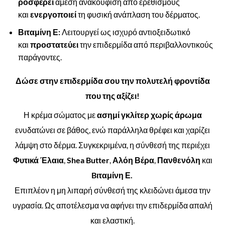
ροσφέρει
άμεση ανακούφιση από ερεθισμούς
και
ενεργοποιεί
τη φυσική ανάπλαση του δέρματος.
Βιταμίνη Ε:
Λειτουργεί ως ισχυρό αντιοξειδωτικό
και
προστατεύει
την επιδερμίδα από περιβαλλοντικούς
παράγοντες.
Δώσε στην επιδερμίδα σου την πολυτελή φροντίδα
που της αξίζει!
Η κρέμα σώματος με
ασημί γκλίτερ
χωρίς
άρωμα
ενυδατώνει σε βάθος, ενώ παράλληλα θρέφει και χαρίζει
λάμψη στο δέρμα. Συγκεκριμένα, η σύνθεσή της περιέχει
Φυτικά Έλαια
,
Shea
Butter
,
Αλόη Βέρα
,
Πανθενόλη
και
Bιταμίνη Ε.
Επιπλέον η μη λιπαρή σύνθεσή της κλειδώνει άμεσα την
υγρασία. Ως αποτέλεσμα να αφήνει την επιδερμίδα απαλή
και ελαστική.