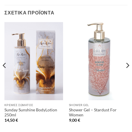
ΣΧΕΤΙΚΆ ΠΡΟΪΌΝΤΑ
ΚΡΈΜΕΣ ΣΏΜΑΤΟΣ
SHOWER GEL
Sunday Sunshine BodyLotion
Shower Gel – Stardust For
250ml
Women
14,50
€
9,00
€