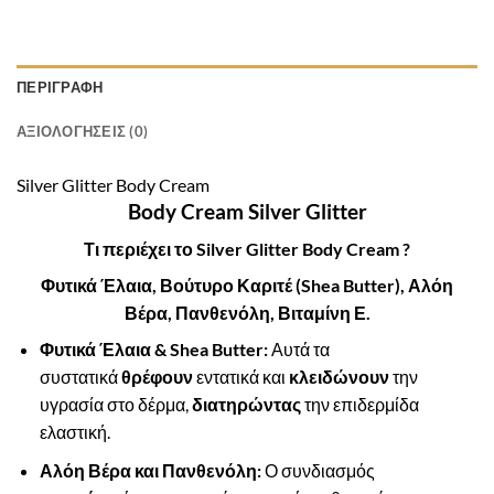
ΠΕΡΙΓΡΑΦΉ
ΑΞΙΟΛΟΓΉΣΕΙΣ (0)
Silver Glitter Body Cream
Body Cream
Silver Glitter
Τι περιέχει το Silver Glitter Body Cream ?
Φυτικά Έλαια, Βούτυρο Καριτέ (Shea Butter), Αλόη
Βέρα, Πανθενόλη, Βιταμίνη Ε.
Φυτικά Έλαια & Shea Butter:
Αυτά τα
συστατικά
θρέφουν
εντατικά και
κλειδώνουν
την
υγρασία στο δέρμα,
διατηρώντας
την επιδερμίδα
ελαστική.
Αλόη Βέρα και Πανθενόλη:
Ο συνδιασμός