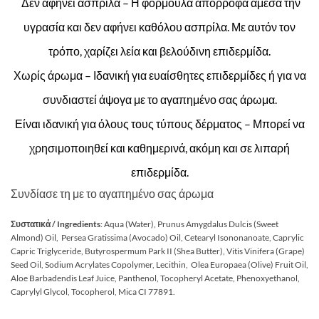
Δεν αφήνει ασπρίλα – Η φόρμουλα απορροφά άμεσα την
υγρασία και δεν αφήνει καθόλου ασπρίλα. Με αυτόν τον
τρόπο, χαρίζει λεία και βελούδινη επιδερμίδα.
Χωρίς άρωμα – Ιδανική για ευαίσθητες επιδερμίδες ή για να
συνδιαστεί άψογα με το αγαπημένο σας άρωμα.
Είναι ιδανική για όλους τους τύπους δέρματος – Μπορεί να
χρησιμοποιηθεί και καθημερινά, ακόμη και σε λιπαρή
επιδερμίδα.
Συνδίασε τη με το
αγαπημένο σας άρωμα
Συστατικά / Ingredients
: Aqua (Water), Prunus Amygdalus Dulcis (Sweet
Almond) Oil, Persea Gratissima (Avocado) Oil, Cetearyl Isononanoate, Caprylic
Capric Triglyceride, Butyrospermum Park II (Shea Butter), Vitis Vinifera (Grape)
Seed Oil, Sodium Acrylates Copolymer, Lecithin, Olea Europaea (Olive) Fruit Oil,
Aloe Barbadendis Leaf Juice, Panthenol, Tocopheryl Acetate, Phenoxyethanol,
Caprylyl Glycol, Tocopherol, Mica CI 77891.